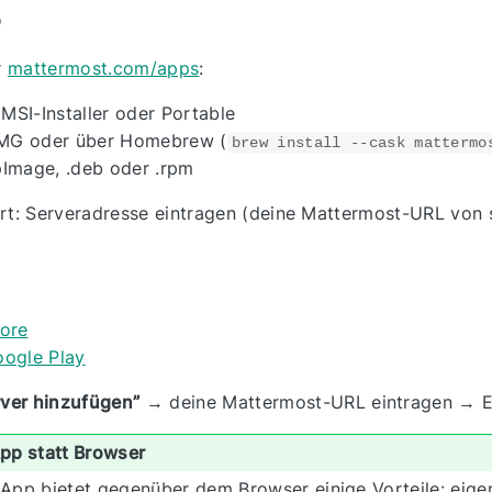
p
r
mattermost.com/apps
:
MSI-Installer oder Portable
MG oder über Homebrew (
brew install --cask mattermo
Image, .deb oder .rpm
art: Serveradresse eintragen (deine Mattermost-URL von
ore
ogle Play
rver hinzufügen”
→ deine Mattermost-URL eintragen → E
pp statt Browser
App bietet gegenüber dem Browser einige Vorteile: eig