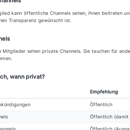
Channels
ied kann öffentliche Channels sehen, ihnen beitreten und
nen Transparenz gewünscht ist.
nels
 Mitglieder sehen private Channels. Sie tauchen für andere
hemen.
ich, wann privat?
Empfehlung
nkündigungen
Öffentlich
nels
Öffentlich (damit
hannels
Öffentlich (Ausn