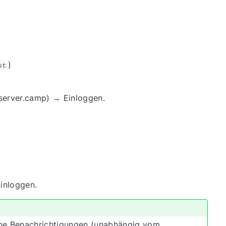
)
st
 server.camp) → Einloggen.
inloggen.
ene Benachrichtigungen (unabhängig vom