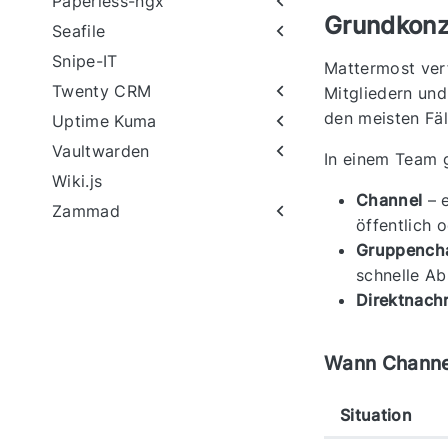
Paperless-ngx
Grundkonz
Seafile
Snipe-IT
Mattermost ver
Twenty CRM
Mitgliedern und
den meisten Fäl
Uptime Kuma
Vaultwarden
In einem Team 
Wiki.js
Channel
– e
Zammad
öffentlich o
Gruppench
schnelle Ab
Direktnachr
Wann Channel
Situation