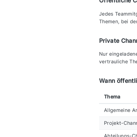
Öffentliche 
Jedes Teammitgl
Themen, bei de
Private Chan
Nur eingeladene
vertrauliche T
Wann öffentl
Thema
Allgemeine A
Projekt-Chan
Abteilungs-C