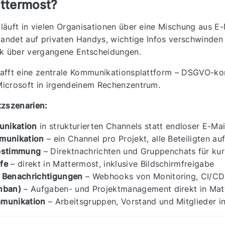
ttermost?
äuft in vielen Organisationen über eine Mischung aus E-
landet auf privaten Handys, wichtige Infos verschwinden
ck über vergangene Entscheidungen.
fft eine zentrale Kommunikationsplattform – DSGVO-konf
icrosoft in irgendeinem Rechenzentrum.
tzszenarien:
nikation
in strukturierten Channels statt endloser E-Mai
munikation
– ein Channel pro Projekt, alle Beteiligten a
bstimmung
– Direktnachrichten und Gruppenchats für ku
fe
– direkt in Mattermost, inklusive Bildschirmfreigabe
 Benachrichtigungen
– Webhooks von Monitoring, CI/CD 
nban)
– Aufgaben- und Projektmanagement direkt in Mat
munikation
– Arbeitsgruppen, Vorstand und Mitglieder i