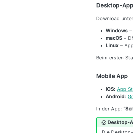
Desktop-Ap
Download unte
Windows
– 
macOS
– D
Linux
– App
Beim ersten St
Mobile App
iOS:
App St
Android:
Go
In der App:
“Se
Desktop-A
Die Desktop-