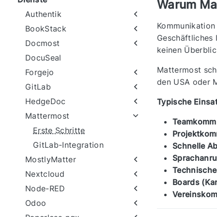
Warum Ma
Authentik
Kommunikation l
BookStack
Geschäftliches 
Docmost
keinen Überbli
DocuSeal
Mattermost scha
Forgejo
den USA oder M
GitLab
HedgeDoc
Typische Einsa
Mattermost
Teamkommu
Erste Schritte
Projektkom
GitLab-Integration
Schnelle A
Sprachanru
MostlyMatter
Technische
Nextcloud
Boards (Ka
Node-RED
Vereinskom
Odoo