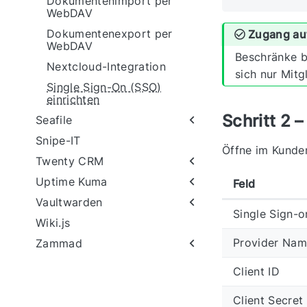
Dokumentenimport per
WebDAV
Dokumentenexport per
Zugang au
WebDAV
Beschränke b
Nextcloud-Integration
sich nur Mit
Single Sign-On (SSO)
einrichten
Schritt 2 
Seafile
Snipe-IT
Öffne im Kunde
Twenty CRM
Uptime Kuma
Feld
Vaultwarden
Single Sign-o
Wiki.js
Provider Na
Zammad
Client ID
Client Secret