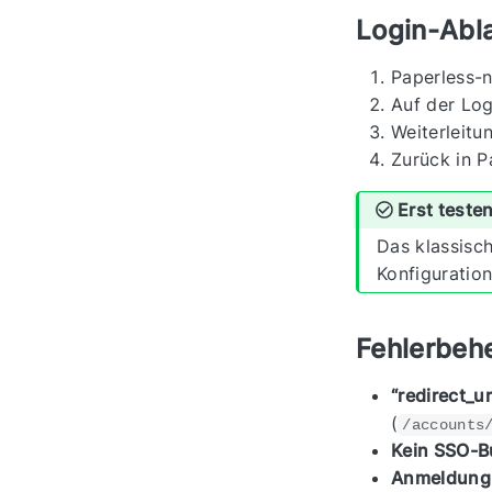
Login-Abla
Paperless-
Auf der Log
Weiterleitu
Zurück in P
Erst teste
Das klassisc
Konfiguration
Fehlerbeh
“redirect_u
(
/accounts
Kein SSO-Bu
Anmeldung s