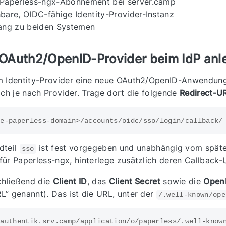
s Paperless-ngx-Abonnement bei server.camp
hbare, OIDC-fähige Identity-Provider-Instanz
ng zu beiden Systemen
– OAuth2/OpenID-Provider beim IdP an
m Identity-Provider eine neue OAuth2/OpenID-Anwendung
ich je nach Provider. Trage dort die folgende
Redirect-UR
dteil
ist fest vorgegeben und unabhängig vom späte
sso
ür Paperless-ngx, hinterlege zusätzlich deren Callback-
chließend die
Client ID
, das
Client Secret
sowie die
Open
” genannt). Das ist die URL, unter der
/.well-known/ope