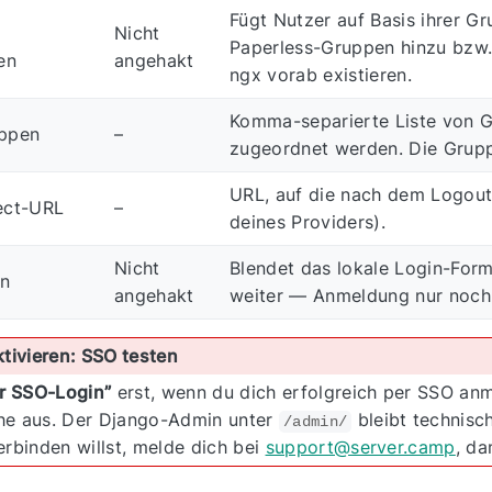
Fügt Nutzer auf Basis ihrer 
Nicht
Paperless-Gruppen hinzu bzw. 
en
angehakt
ngx vorab existieren.
Komma-separierte Liste von 
uppen
–
zugeordnet werden. Die Grup
URL, auf die nach dem Logout 
ect-URL
–
deines Providers).
Nicht
Blendet das lokale Login-Form
in
angehakt
weiter — Anmeldung nur noch
tivieren: SSO testen
r SSO-Login”
erst, wenn du dich erfolgreich per SSO anm
he aus. Der Django-Admin unter
bleibt technisc
/admin/
rbinden willst, melde dich bei
support@server.camp
, da