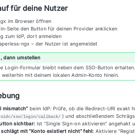
uf für deine Nutzer
ngx im Browser öffnen
in-Seite den Button für deinen Provider anklicken
ng zum IdP, dort anmelden
aperless-ngx – der Nutzer ist angemeldet
n, dann umstellen
he Login-Formular bleibt neben dem SSO-Button erhalten.
 weiterhin mit deinem lokalen Admin-Konto hinein.
ebung
ri mismatch”
beim IdP: Prüfe, ob die Redirect-URI exakt hi
) und abschließendem Schrägst
/oidc/sso/login/callback/
tton sichtbar:
Ist “Single Sign-on aktivieren” angehakt 
chlägt mit “Konto existiert nicht” fehl:
Aktiviere “Regis