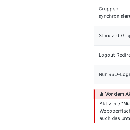
Gruppen
synchronisier
Standard Gr
Logout Redir
Nur SSO-Log
Vor dem Ak
Aktiviere
“Nu
Weboberfläc
auch das unte