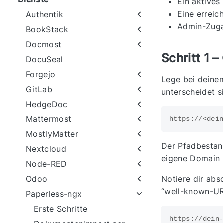
Ein aktive
Eine erreic
Authentik
Admin-Zuga
BookStack
Docmost
Schritt 1 
DocuSeal
Forgejo
Lege bei deine
GitLab
unterscheidet s
HedgeDoc
Mattermost
MostlyMatter
Der Pfadbestan
Nextcloud
eigene Domain f
Node-RED
Notiere dir abs
Odoo
“well-known-URL
Paperless-ngx
Erste Schritte